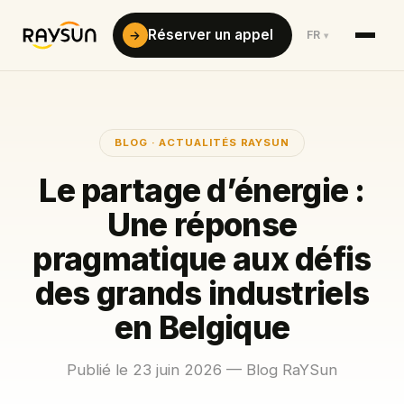
Réserver un appel
→
FR
▾
BLOG · ACTUALITÉS RAYSUN
Le partage d’énergie :
Une réponse
pragmatique aux défis
des grands industriels
en Belgique
Publié le 23 juin 2026 — Blog RaYSun