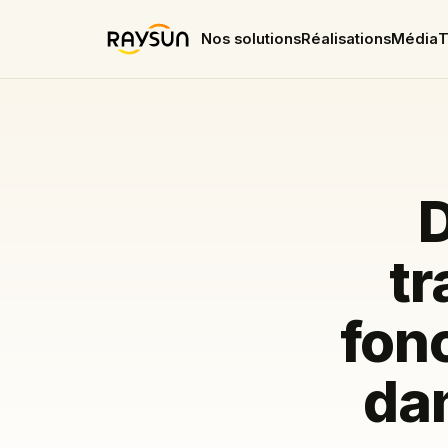
Nos solutions
Réalisations
Média
T
D
tr
fonc
da