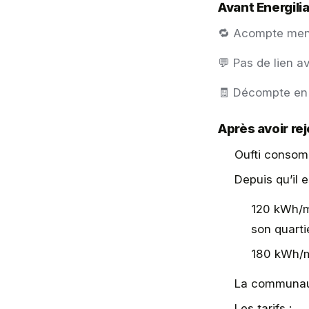
Avant Energilia
🔁 Acompte men
💬 Pas de lien 
🧾 Décompte en 
Après avoir rejo
Oufti consom
Depuis qu’il 
120 kWh/mo
son quartie
180 kWh/mo
La communaut
Les tarifs :