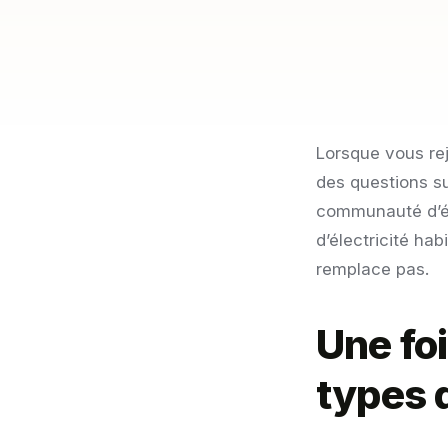
Lorsque vous rej
des questions su
communauté d’én
d’électricité hab
remplace pas.
Une fo
types d