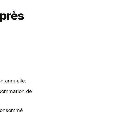
après
n annuelle.
nsommation de
a consommé