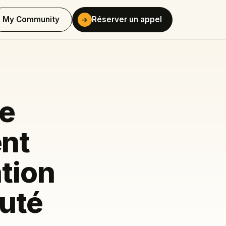
My Community
Réserver un appel
→
ne
ent
ation
uté