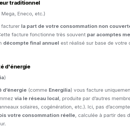
eur traditionnel
 Mega, Eneco, etc.)
 facturer
la part de votre consommation non couverte
Cette facture fonctionne très souvent
par acomptes me
un
décompte final annuel
est réalisé sur base de votr
é d'énergie
ia
)
 d’énergie
(comme
Energilia
) vous facture uniquement 
ommez
via le réseau local
, produite par d’autres membre
eaux solaires, cogénération, etc.). Ici, pas d’acompte
is votre consommation réelle
, calculée à partir des
ur.