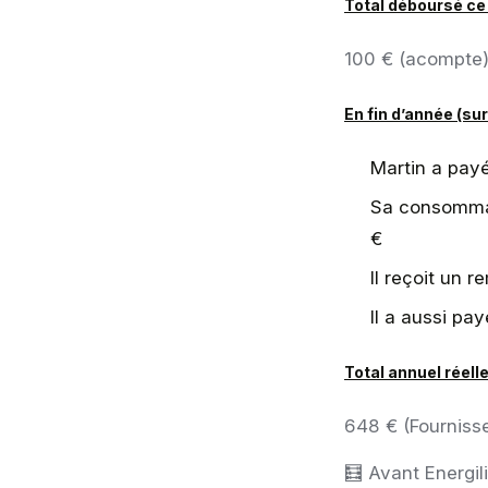
Total déboursé ce 
100 € (acompte) 
En fin d’année (sur
Martin a payé
Sa consommat
€
Il reçoit un 
Il a aussi pa
Total annuel réell
648 € (Fournisse
🧮 Avant Energili