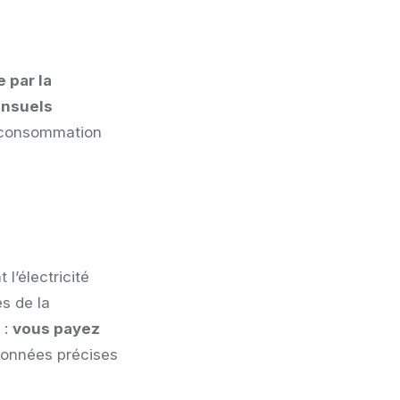
 par la
nsuels
e consommation
l’électricité
s de la
 :
vous payez
 données précises