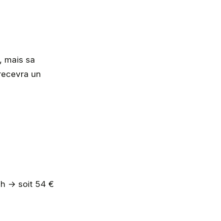
, mais sa
 recevra un
Wh → soit 54 €