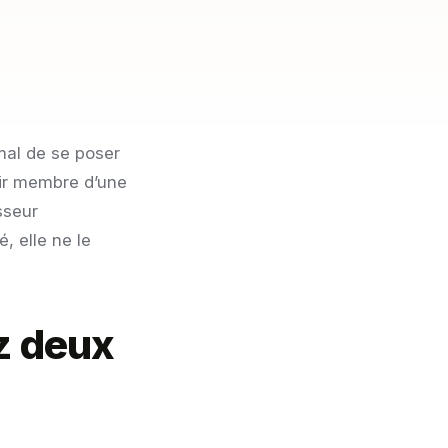
mal de se poser
nir membre d’une
sseur
, elle ne le
z deux