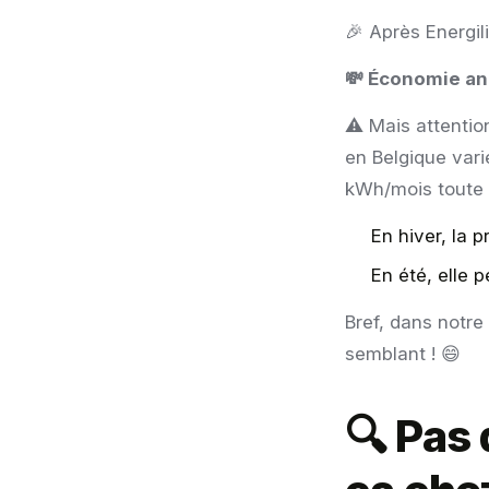
🎉 Après Energili
💸 Économie an
⚠️ Mais attentio
en Belgique vari
kWh/mois toute l
En hiver, la 
En été, elle 
Bref, dans notre 
semblant ! 😄
🔍 Pas 