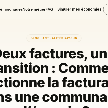
Simuler mes économies
émoignages
Notre métier
FAQ
BLOG · ACTUALITÉS RAYSUN
eux factures, u
ansition : Comm
tionne la factur
ns une communa