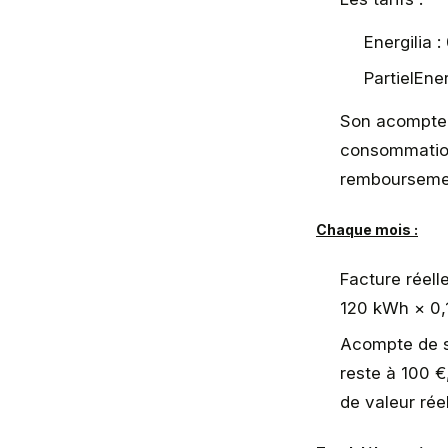
Energilia 
PartielEne
Son acompte 
consommation 
remboursemen
Chaque mois :
Facture réelle
120 kWh × 0,1
Acompte de s
reste à 100 
de valeur rée